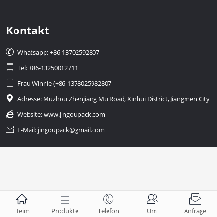
Kontakt

Whatsapp: +86-13702592807

Tel: +86-13250012711

Frau Winnie (+86-1378025982807

Adresse: Muzhou Zhenjiang Mu Road, Xinhui District, Jiangmen City

Website:
www.jingoupack.com

E-Mail: jingoupack@gmail.com





Heim
Produkte
Telefon
Um
Anfrage