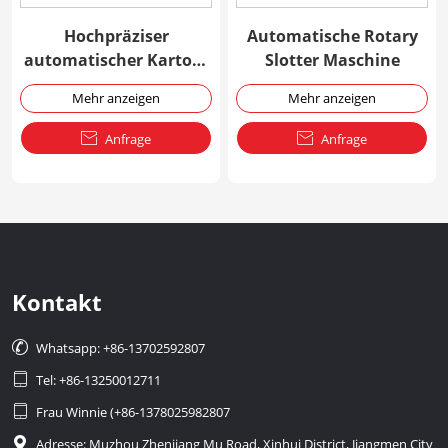
Hochpräziser
Automatische Rotary
automatischer Karton,
Slotter Maschine
der Maschine bildet
Mehr anzeigen
Mehr anzeigen

Anfrage

Anfrage
Kontakt

Whatsapp: +86-13702592807

Tel: +86-13250012711

Frau Winnie (+86-1378025982807

Adresse: Muzhou Zhenjiang Mu Road, Xinhui District, Jiangmen City