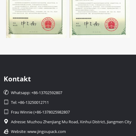
Kontakt

Whatsapp: +86-13702592807

Tel: +86-13250012711

Frau Winnie (+86-1378025982807

Adresse: Muzhou Zhenjiang Mu Road, Xinhui District, Jiangmen City

Website:
www.jingoupack.com