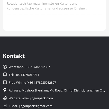
Rotationsschlitzermaschinen stellen Kartons und
kundenspezifische Kartons her und sorgen so für eine
ordnungsgemäße Verpackung während des gesamten
Verpackungsprozesses. Diese Maschinen tragen dazu bei, die
Verpackung strukturell fest und dicht verschlossen zu machen, da
die Kombination aus Schneiden und Druckguss mit Flexibilität die
gewünschte Leistung liefert, die eine unbeschädigte Lieferung
ermöglicht.
Kontakt

Whatsapp: +86-13702592807

Tel: +86-13250012711

Frau Winnie (+86-1378025982807

Adresse: Muzhou Zhenjiang Mu Road, Xinhui District, Jiangmen City

Website:
www.jingoupack.com

E-Mail: jingoupack@gmail.com