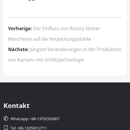
Vorherige:
Der Einfluss von Rotary Slotter
Maschinen auf die Verpackungsstärke
Nächste:
Jüngste Veränderungen in der Produktion
von Kartons mit Schlitztechnologie
Kontakt

Whatsapp: +86-13702592807

Tel: +86-13250012711