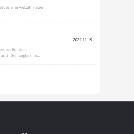
t es eine Vielzahl neuer
2024-11-19
werden. Für den
s auch Genauigkeit im