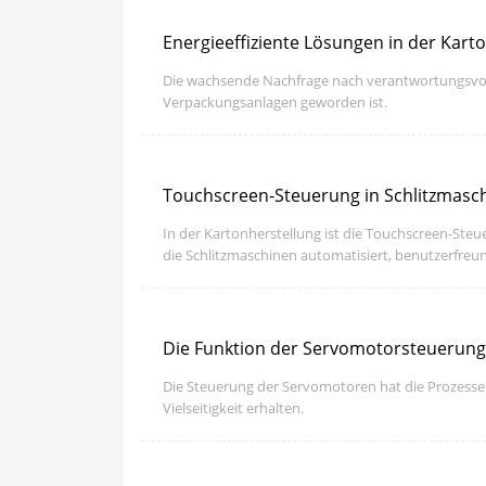
Energieeffiziente Lösungen in der Kart
Die wachsende Nachfrage nach verantwortungsvolle
Verpackungsanlagen geworden ist.
Touchscreen-Steuerung in Schlitzmasc
In der Kartonherstellung ist die Touchscreen-St
die Schlitzmaschinen automatisiert, benutzerfreu
Die Funktion der Servomotorsteuerung 
Die Steuerung der Servomotoren hat die Prozesse 
Vielseitigkeit erhalten.