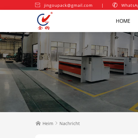

jingoupack@gmail.com
|

WhatsA
HOME
Heim
Nachricht

