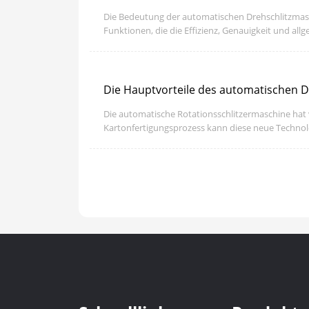
Die Bedeutung der automatischen Drehschlitzmasch
Funktionen, die die Effizienz, Genauigkeit und al
Die Hauptvorteile des automatischen D
Die automatische Rotationsschlitzermaschine hat v
Kartonfertigungsprozess kann diese neue Technolog
Kartonfertigungsprozess bieten.