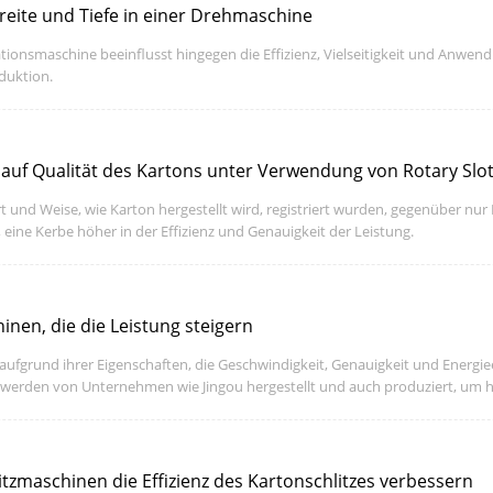
reite und Tiefe in einer Drehmaschine
tationsmaschine beeinflusst hingegen die Effizienz, Vielseitigkeit und Anwen
duktion.
auf Qualität des Kartons unter Verwendung von Rotary Slo
t und Weise, wie Karton hergestellt wird, registriert wurden, gegenüber nur
ine Kerbe höher in der Effizienz und Genauigkeit der Leistung.
nen, die die Leistung steigern
aufgrund ihrer Eigenschaften, die Geschwindigkeit, Genauigkeit und Energieeff
 werden von Unternehmen wie Jingou hergestellt und auch produziert, um 
en werden.
zmaschinen die Effizienz des Kartonschlitzes verbessern