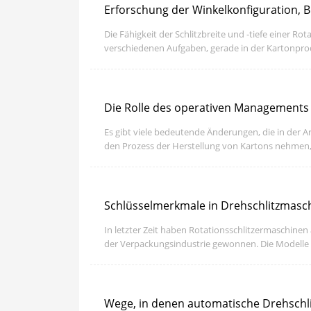
Erforschung der Winkelkonfiguration, B
Die Fähigkeit der Schlitzbreite und -tiefe einer Ro
verschiedenen Aufgaben, gerade in der Kartonpro
Die Rolle des operativen Managements 
Es gibt viele bedeutende Änderungen, die in der Ar
den Prozess der Herstellung von Kartons nehmen, e
Schlüsselmerkmale in Drehschlitzmaschi
In letzter Zeit haben Rotationsschlitzermaschinen 
der Verpackungsindustrie gewonnen. Die Modelle
werden, während Qualität und Effizienz beibehalt
Wege, in denen automatische Drehschlit