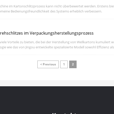
ine im Kartonschlitzprozess kann nicht überbewertet werden. Erstens biete
lgemeine Bedienungsfreundlichkeit des Systems erheblich verbessern.
rehschlitzes im Verpackungsherstellungsprozess
iele Vorteile zu bieten, die bei der Herstellung von Wellkartons kumuliert 
ie wie das von Jingou entwickelte spezialisierte Modell sowohl Effizienz al
< Previous
1
2